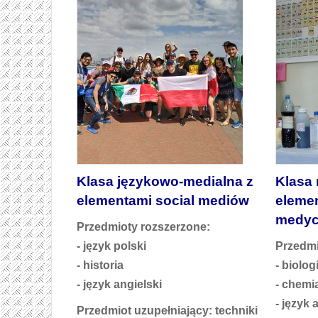
Klasa językowo-medialna z
Klasa
elementami social mediów
eleme
medyc
Przedmioty rozszerzone:
- język polski
Przedmi
- historia
- biolog
- język angielski
- chemi
- język 
Przedmiot uzupełniający: techniki