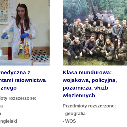
 medyczna z
Klasa mundurowa:
ntami ratownictwa
wojskowa, policyjna,
znego
pożarnicza, służb
więziennych
oty rozszerzone:
ia
Przedmioty rozszerzone:
a
- geografia
angielski
- WOS