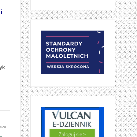
i
zyk
020