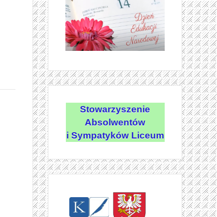
Stowarzyszenie
Absolwentów
i Sympatyków Liceum