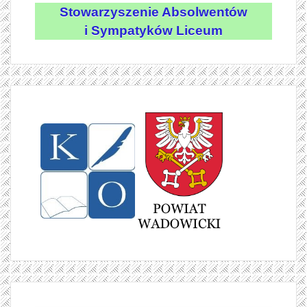
Stowarzyszenie Absolwentów
i Sympatyków Liceum