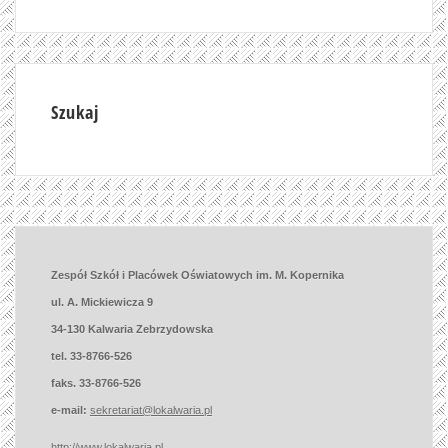
Szukaj
Zespół Szkół i Placówek Oświatowych im. M. Kopernika
ul. A. Mickiewicza 9
34-130 Kalwaria Zebrzydowska
tel. 33-8766-526
faks. 33-8766-526
e-mail:
sekretariat@lokalwaria.pl
http://www.lokalwaria.pl