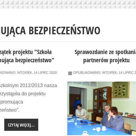
UJĄCA BEZPIECZEŃSTWO
zątek projektu "Szkoła
Sprawozdanie ze spotkani
ująca bezpieczeństwo"
partnerów projektu
KOWANO: WTOREK, 14 LIPIEC 2020
OPUBLIKOWANO: WTOREK, 14 LIPIEC 2
szkolnym 2012/2013 nasza
rzystąpiła do projektu
a promująca
zeństwo”.
CZYTAJ WIĘCEJ...