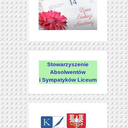
Stowarzyszenie
Absolwentów
i Sympatyków Liceum