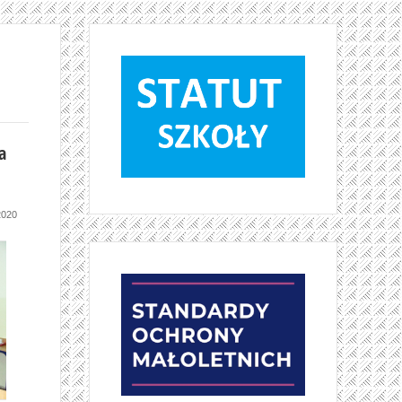
a
020