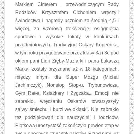
Markiem Cimerem i przewodniczącym Rady
Rodziców Krzysztofem Cichoniem wręczyli
świadectwa i nagrody uczniom za średnią 4,5 i
więcej, za wzorową frekwencję, osiągnięcia
sportowe i wysokie lokaty w konkursach
przedmiotowych. Tradycyjne Oskary Kopernika,
w tym roku przygotowane przez klasy 3a i 3c pod
okiem pani Lidii Zięby-Maziarki i pana Łukasza
Marka, zostały przyznane aż w 18 kategoriach,
między innymi dla Super Mózgu (Michał
Jachimczyk), Nonstop Stop-u, Trybunowicza,
Gym Rat-a, Książkary i Zygzaka... Emocji nie
zabrakło, wręczaniu Oskarów towarzyszyły
salwy śmiechu i burzliwe oklaski. Nie zabrakło
tez podziękowań dla nauczycieli i rodziców.
Piątkowa uroczystość zakończyła pewien etap w
życiu obecnych czwartoklasistów. Przed nimi już