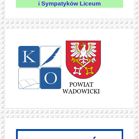
i Sympatyków Liceum