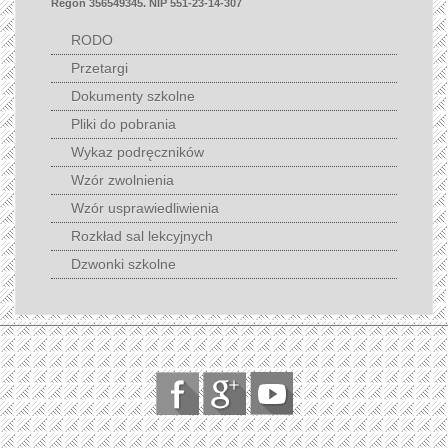
Regon 356549345. NIP 551-23-14-307
RODO
Przetargi
Dokumenty szkolne
Pliki do pobrania
Wykaz podręczników
Wzór zwolnienia
Wzór usprawiedliwienia
Rozkład sal lekcyjnych
Dzwonki szkolne