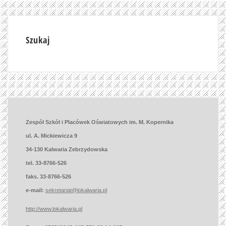
Szukaj
Zespół Szkół i Placówek Oświatowych im. M. Kopernika
ul. A. Mickiewicza 9
34-130 Kalwaria Zebrzydowska
tel. 33-8766-526
faks. 33-8766-526
e-mail:
sekretariat@lokalwaria.pl
http://www.lokalwaria.pl