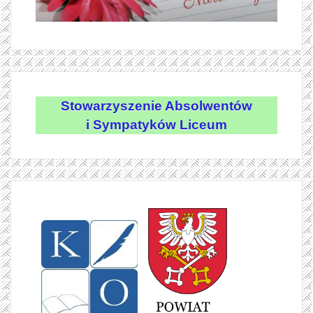
Stowarzyszenie Absolwentów
i Sympatyków Liceum