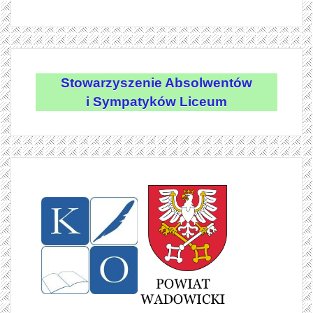
Stowarzyszenie Absolwentów
i Sympatyków Liceum