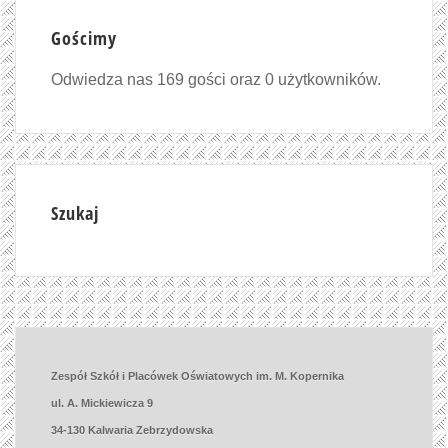
Gościmy
Odwiedza nas 169 gości oraz 0 użytkowników.
Szukaj
Zespół Szkół i Placówek Oświatowych im. M. Kopernika
ul. A. Mickiewicza 9
34-130 Kalwaria Zebrzydowska