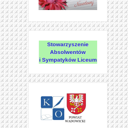
Stowarzyszenie
Absolwentów
i Sympatyków Liceum