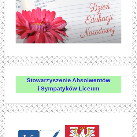
Stowarzyszenie Absolwentów
i Sympatyków Liceum