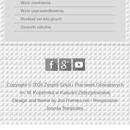
Wzór zwolnienia
Wzór usprawiedliwienia
Rozkład sal lekcyjnych
Dzwonki szkolne
Copyright © 2026 Zespół Szkół i Placówek Oświatowych
im. M. Kopernika w Kalwarii Zebrzydowskiej
Design and theme by JooThemes.net -
Responsive
Joomla Templates
.