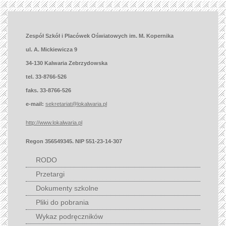
Zespół Szkół i Placówek Oświatowych im. M. Kopernika
ul. A. Mickiewicza 9
34-130 Kalwaria Zebrzydowska
tel. 33-8766-526
faks. 33-8766-526
e-mail:
sekretariat@lokalwaria.pl
http://www.lokalwaria.pl
Regon 356549345. NIP 551-23-14-307
RODO
Przetargi
Dokumenty szkolne
Pliki do pobrania
Wykaz podręczników