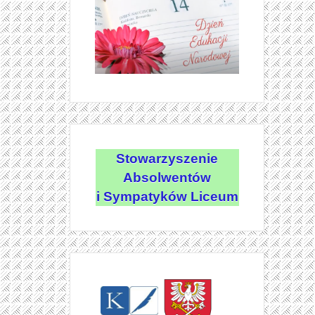
Stowarzyszenie
Absolwentów
i Sympatyków Liceum