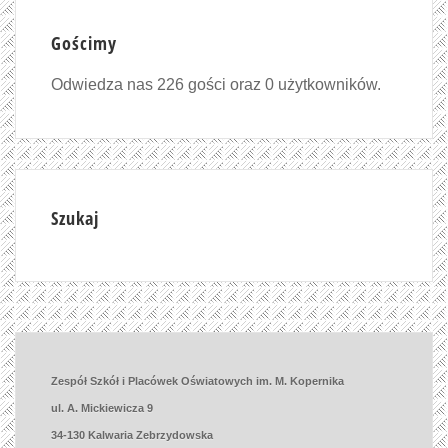
Gościmy
Odwiedza nas 226 gości oraz 0 użytkowników.
Szukaj
Zespół Szkół i Placówek Oświatowych im. M. Kopernika
ul. A. Mickiewicza 9
34-130 Kalwaria Zebrzydowska