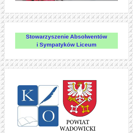
Stowarzyszenie Absolwentów
i Sympatyków Liceum