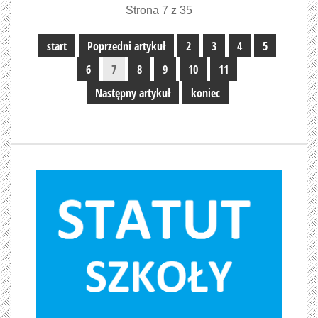
Strona 7 z 35
start
Poprzedni artykuł
2
3
4
5
6
7
8
9
10
11
Następny artykuł
koniec