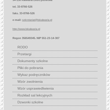
34-130 Kalwaria Zebrzydowska
tel. 33-8766-526
faks. 33-8766-526
e-mail:
sekretariat@lokalwaria.pl
http://www.lokalwaria.pl
Regon 356549345. NIP 551-23-14-307
RODO
Przetargi
Dokumenty szkolne
Pliki do pobrania
Wykaz podręczników
Wzór zwolnienia
Wzór usprawiedliwienia
Rozkład sal lekcyjnych
Dzwonki szkolne