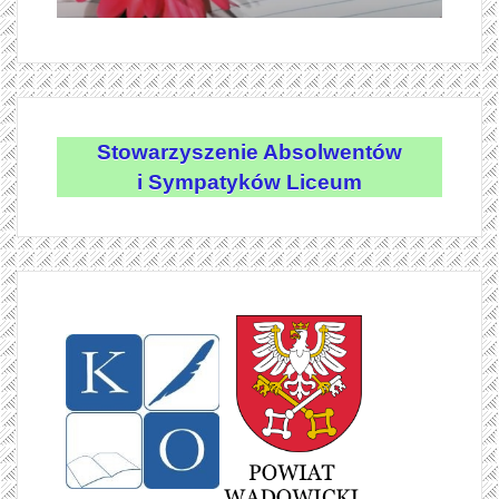
Stowarzyszenie Absolwentów
i Sympatyków Liceum