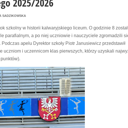
ego 2025/2026
A SADZIKOWSKA
ok szkolny w historii kalwaryjskiego liceum. O godzinie 8 zosta
 parafialnym, a po niej uczniowie i nauczyciele zgromadzili s
. Podczas apelu Dyrektor szkoły Piotr Janusiewicz przedstawił
ne uczniom i uczennicom klas pierwszych, którzy uzyskali najw
 punktów).