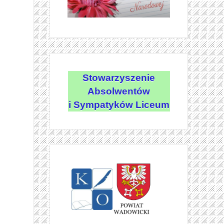
Stowarzyszenie
Absolwentów
i Sympatyków Liceum