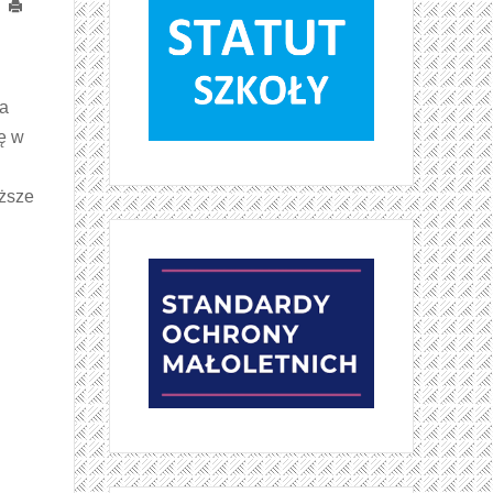
Drukuj
ła
ię w
yższe