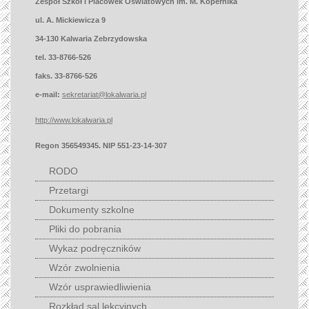
Zespół Szkół i Placówek Oświatowych im. M. Kopernika
ul. A. Mickiewicza 9
34-130 Kalwaria Zebrzydowska
tel. 33-8766-526
faks. 33-8766-526
e-mail:
sekretariat@lokalwaria.pl
http://www.lokalwaria.pl
Regon 356549345. NIP 551-23-14-307
RODO
Przetargi
Dokumenty szkolne
Pliki do pobrania
Wykaz podręczników
Wzór zwolnienia
Wzór usprawiedliwienia
Rozkład sal lekcyjnych