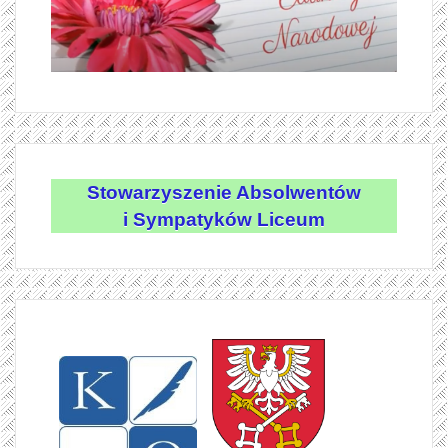
Stowarzyszenie Absolwentów
i Sympatyków Liceum