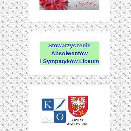
Stowarzyszenie
Absolwentów
i Sympatyków Liceum